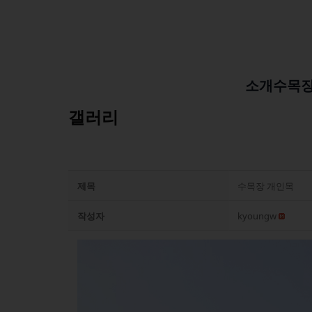
소개
수목
갤러리
제목
수목장 개인목
작성자
kyoungw