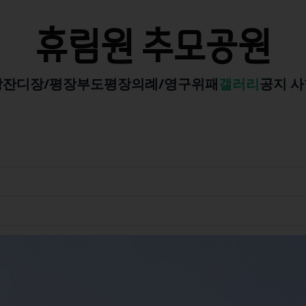
휴림원 추모공원
장
잔디장/평장
부도평장
의례/영구위패
갤러리
공지 사