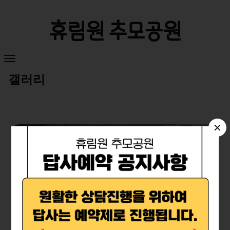
휴림원 추모공원
갤러리
✕
수목장 부부목