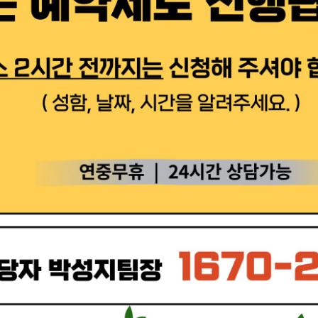
부부목 안치
휴림원 추모공원