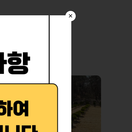
✕
항
오시는길