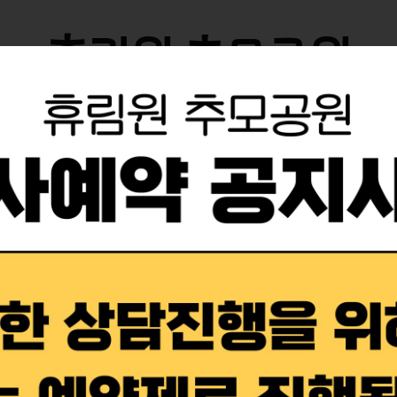
휴림원 추모공원
장
잔디장/평장
부도평장
의례/영구위패
갤러리
공지 사