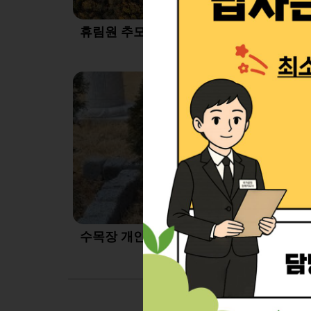
휴림원 추모공원 가을전경
수목장 개인목