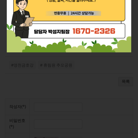
영천
#영천금호강
# 휴림원 추모공원
목록
작성자(*)
비밀번호
(*)