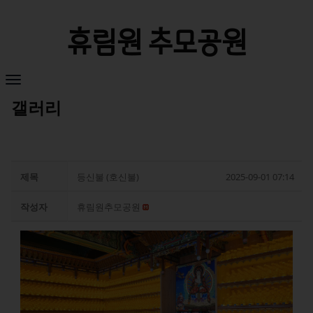
휴림원 추모공원
갤러리
제목
등신불 (호신불)
2025-09-01 07:14
작성자
휴림원추모공원