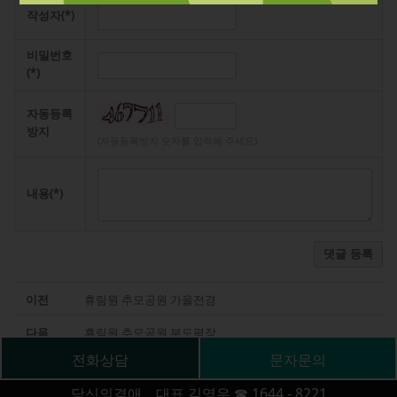
작성자(*)
비밀번호
(*)
자동등록
방지
(자동등록방지 숫자를 입력해 주세요)
내용(*)
댓글 등록
이전
휴림원 추모공원 가을전경
다음
휴림원 추모공원 부도평장
전화상담
문자문의
당신의곁애 대표 김영우 ☎ 1644 - 8221