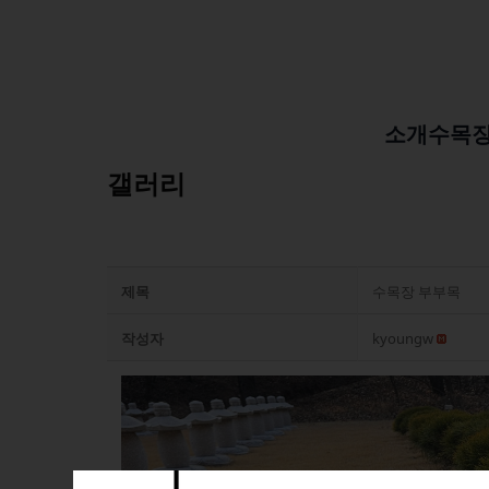
소개
수목
갤러리
제목
수목장 부부목
작성자
kyoungw