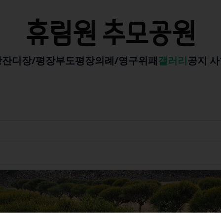
휴림원 추모공원
장
잔디장/평장
부도평장
의례/영구위패
갤러리
공지 사