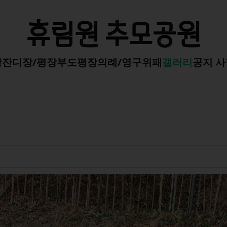
휴림원 추모공원
장
잔디장/평장
부도평장
의례/영구위패
갤러리
공지 사