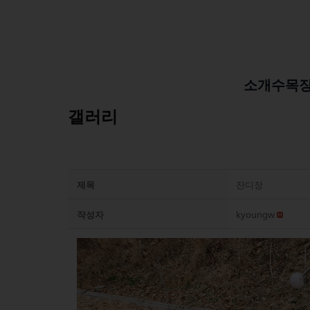
소개
수목
갤러리
제목
잔디장
작성자
kyoungw