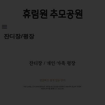
휴림원 추모공원
잔디장/평장